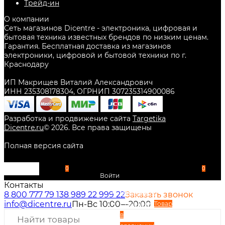
Трейд-ин
О компании
Сеть магазинов Dicentre - электроника, цифровая и
бытовая техника известных брендов по низким ценам.
Гарантия. Бесплатная доставка из магазинов
электроники, цифровой и бытовой техники по г.
Краснодару
ИП Макрищев Виталий Александрович
ИНН 235308178304, ОГРНИП 307235314900086
Разработка и продвижение сайта
Targetika
Dicentre.ru
©
2026
. Все права защищены
Полная версия сайта
0
0
Войти
Контакты
Избранное
8 800 777 79 13
8 989 22 999 22
Заказать звонок
info@dicentre.ru
Пн-Вс 10:00—20:00
Сравнение
Товар
в