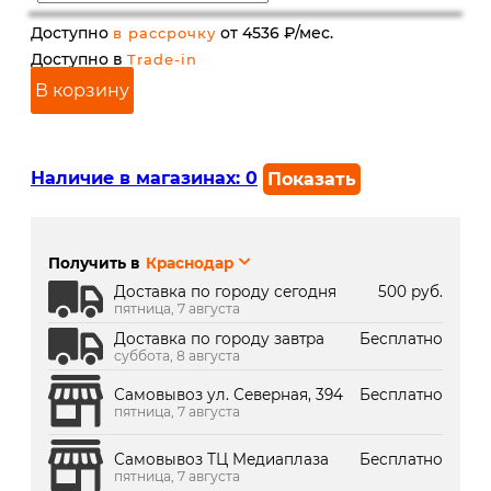
Доступно
от 4536 ₽/мес.
в рассрочку
Доступно в
Trade-in
В корзину
Наличие в магазинах:
0
Показать
г. Краснодар, ул. Северная,
Под заказ 2 дня
392:
Получить в
Краснодар
г. Краснодар, ТК Медиаплаза:
В наличии
Доставка по городу сегодня
500 руб.
пятница, 7 августа
Доставка по городу завтра
Бесплатно
суббота, 8 августа
Самовывоз ул. Северная, 394
Бесплатно
пятница, 7 августа
Самовывоз ТЦ Медиаплаза
Бесплатно
пятница, 7 августа