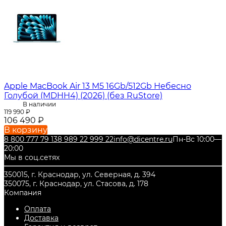
Apple MacBook Air 13 M5 16Gb/512Gb Небесно
Голубой (MDHH4) (2026) (без RuStore)
В наличии
119 990
₽
106 490
₽
В корзину
8 800 777 79 13
8 989 22 999 22
info@dicentre.ru
Пн-Вс 10:00—
20:00
Мы в соц.сетях
350015, г. Краснодар, ул. Северная, д. 394
350075, г. Краснодар, ул. Стасова, д. 178
Компания
Оплата
Доставка