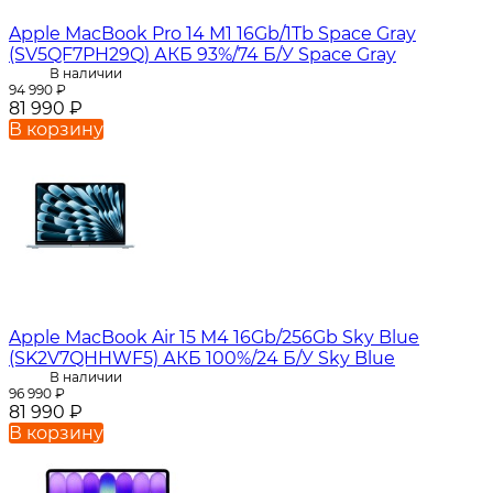
Apple MacBook Pro 14 M1 16Gb/1Tb Space Gray
(SV5QF7PH29Q) АКБ 93%/74 Б/У Space Gray
В наличии
94 990
₽
81 990
₽
В корзину
Apple MacBook Air 15 M4 16Gb/256Gb Sky Blue
(SK2V7QHHWF5) АКБ 100%/24 Б/У Sky Blue
В наличии
96 990
₽
81 990
₽
В корзину