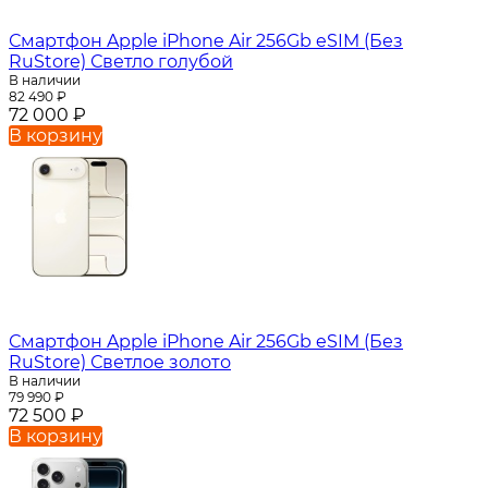
Смартфон Apple iPhone Air 256Gb eSIM (Без
RuStore) Светло голубой
В наличии
82 490
₽
72 000
₽
В корзину
Смартфон Apple iPhone Air 256Gb eSIM (Без
RuStore) Светлое золото
В наличии
79 990
₽
72 500
₽
В корзину