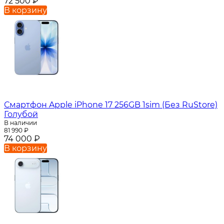
72 500
₽
В корзину
Смартфон Apple iPhone 17 256GB 1sim (Без RuStore)
Голубой
В наличии
81 990
₽
74 000
₽
В корзину