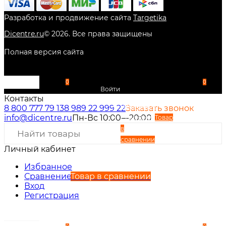
Разработка и продвижение сайта
Targetika
Dicentre.ru
©
2026
. Все права защищены
Полная версия сайта
0
0
Войти
Контакты
Избранное
8 800 777 79 13
8 989 22 999 22
Заказать звонок
info@dicentre.ru
Пн-Вс 10:00—20:00
Сравнение
Товар
в
сравнении
Личный кабинет
Вход
Регистрация
Избранное
Сравнение
Товар в сравнении
Вход
Регистрация