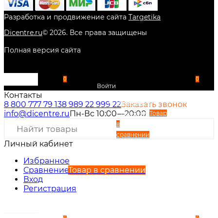
Разработка и продвижение сайта
Targetika
Dicentre.ru
©
2026
. Все права защищены
Полная версия сайта
0
0
Войти
Контакты
Избранное
8 800 777 79 13
8 989 22 999 22
Заказать звонок
info@dicentre.ru
Пн-Вс 10:00—20:00
Сравнение
Товар
в
сравнении
Личный кабинет
Вход
Регистрация
Избранное
Сравнение
Товар в сравнении
Вход
Регистрация