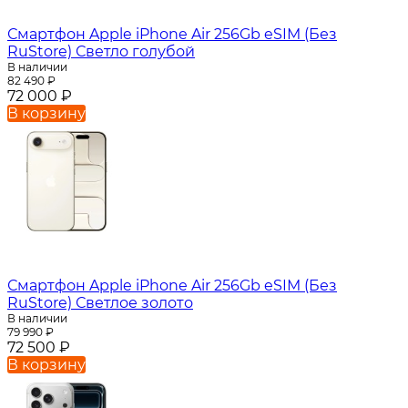
Смартфон Apple iPhone Air 256Gb eSIM (Без
RuStore) Светло голубой
В наличии
82 490
₽
72 000
₽
В корзину
Смартфон Apple iPhone Air 256Gb eSIM (Без
RuStore) Светлое золото
В наличии
79 990
₽
72 500
₽
В корзину