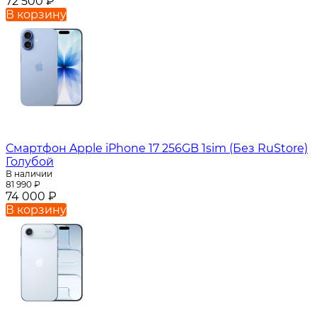
72 500
₽
В корзину
Смартфон Apple iPhone 17 256GB 1sim (Без RuStore)
Голубой
В наличии
81 990
₽
74 000
₽
В корзину