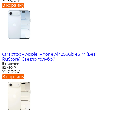
74 000
₽
В корзину
Смартфон Apple iPhone Air 256Gb eSIM (Без
RuStore) Светло голубой
В наличии
82 490
₽
72 000
₽
В корзину