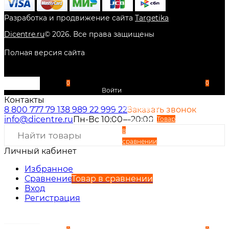
Разработка и продвижение сайта
Targetika
Dicentre.ru
©
2026
. Все права защищены
Полная версия сайта
0
0
Войти
Контакты
Избранное
8 800 777 79 13
8 989 22 999 22
Заказать звонок
info@dicentre.ru
Пн-Вс 10:00—20:00
Сравнение
Товар
в
сравнении
Личный кабинет
Вход
Регистрация
Избранное
Сравнение
Товар в сравнении
Вход
Регистрация