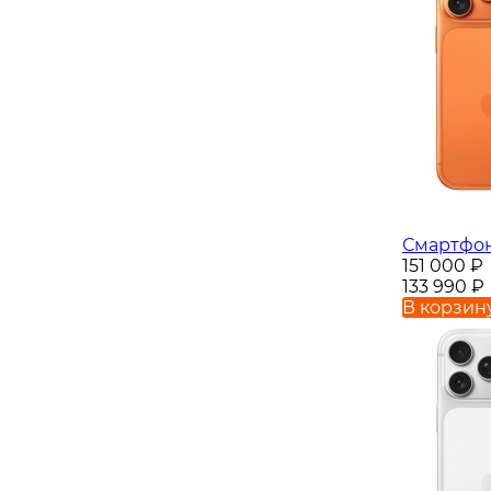
Смартфон 
151 000
₽
133 990
₽
В корзин