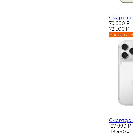
Смартфон 
79 990
₽
72 500
₽
В корзин
Смартфон 
127 990
₽
113 490
₽