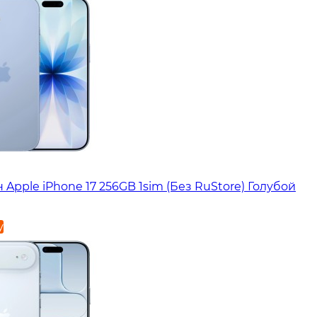
Apple iPhone 17 256GB 1sim (Без RuStore) Голубой
у