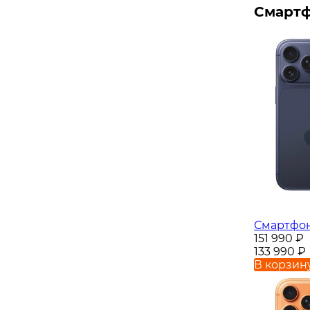
Смартф
Смартфон 
151 990
₽
133 990
₽
В корзин