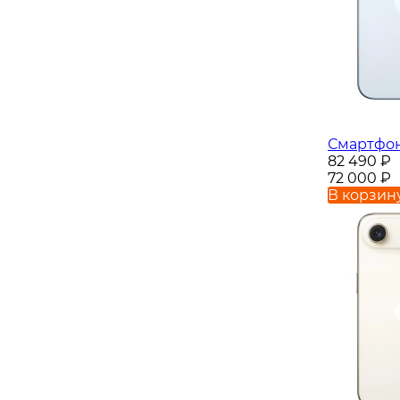
Смартфон 
82 490
₽
72 000
₽
В корзин