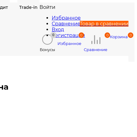
Войти
едит
Trade-in
Избранное
Сравнение
Товар в сравнении
Вход
Регистрация
0
0
0
0
Корзина
Избранное
Сравнение
Бонусы
на