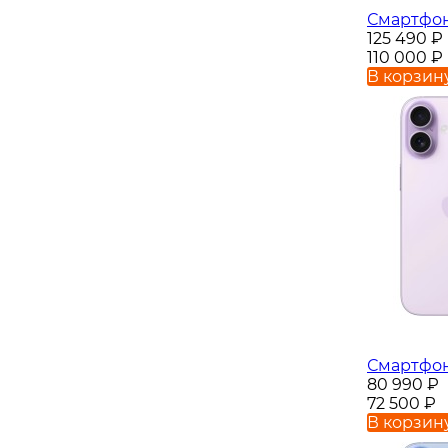
Смартфон 
125 490
₽
110 000
₽
В корзин
Смартфон
80 990
₽
72 500
₽
В корзин