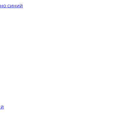
мно синий
ый