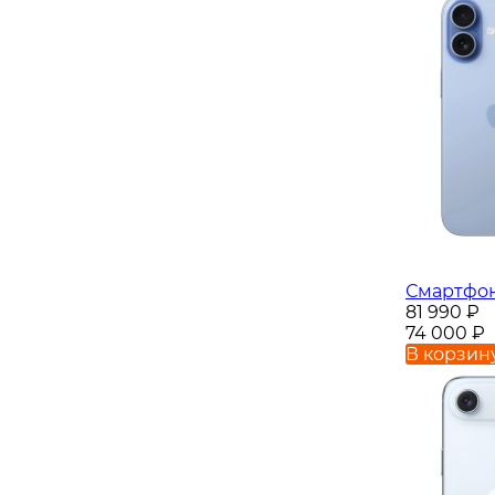
Смартфон 
81 990
₽
74 000
₽
В корзин