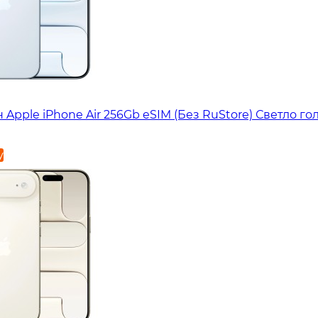
Apple iPhone Air 256Gb eSIM (Без RuStore) Светло го
у