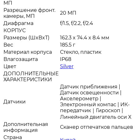
МП
Разрешение фронт.
20 МП
камеры, МП
Диафрагма
f/1.5, f/2.2, f/2.4
КОРПУС
Размеры (ШxВxТ)
162.3 x 74.4 x 8.4 мм
Вес
185.5 г
Материал корпуса
Стекло, пластик
Влагозащита
IP68
Цвет
Silver
ДОПОЛНИТЕЛЬНЫЕ
ХАРАКТЕРИСТИКИ
Датчик приближения |
Датчик освещенности |
Акселерометр |
Датчики
Электронный компас | ИК-
передатчик｜Гироскоп |
Линейный двигатель оси X
Дополнительная
Сканер отпечатков пальцев
информация
Страна