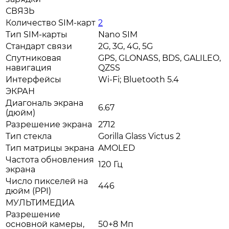
СВЯЗЬ
Количество SIM-карт
2
Тип SIM-карты
Nano SIM
Стандарт связи
2G, 3G, 4G, 5G
Спутниковая
GPS, GLONASS, BDS, GALILEO,
навигация
QZSS
Интерфейсы
Wi-Fi; Bluetooth 5.4
ЭКРАН
Диагональ экрана
6.67
(дюйм)
Разрешение экрана
2712
Тип стекла
Gorilla Glass Victus 2
Тип матрицы экрана
AMOLED
Частота обновления
120 Гц
экрана
Число пикселей на
446
дюйм (PPI)
МУЛЬТИМЕДИА
Разрешение
основной камеры,
50+8 Мп