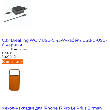
СЗУ Breaking WC17 USB-C 45W+кабель USB-C-USB-
C черный
В наличии
1 990
₽
1 490
₽
В корзину
Чехол-накладка для iPhone 17 Pro Le Prius Birman