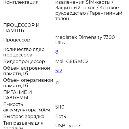
Комплектация
извлечения SIM-карты /
Защитный чехол / Краткое
руководство / Гарантийный
талон
ПРОЦЕССОР И
ПАМЯТЬ
Mediatek Dimensity 7300
Процессор
Ultra
Количество ядер
8
процессора
Видеопроцессор
Mali-G615 MC2
Объем встроенной
512
памяти, Гб
Объем оперативной
12
памяти, Гб
ПИТАНИЕ И
РАЗЪЁМЫ
Емкость
5110
аккумулятора, мА⋅ч
Быстрая зарядка
Есть
Тип разъема для
USB Type-C
зарядки