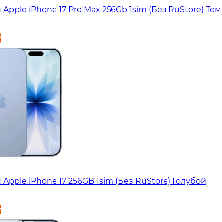
Apple iPhone 17 Pro Max 256Gb 1sim (Без RuStore) Те
у
Apple iPhone 17 256GB 1sim (Без RuStore) Голубой
у