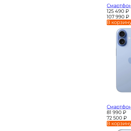
Смартфон 
125 490
₽
107 990
₽
В корзин
Смартфон 
81 990
₽
72 500
₽
В корзин