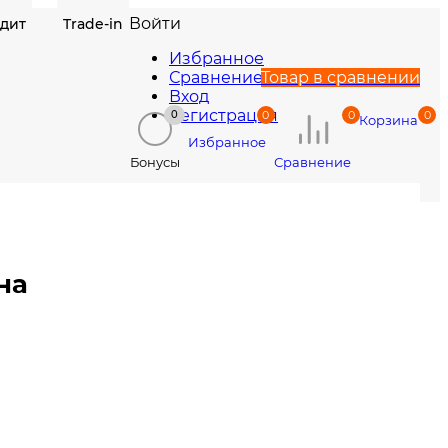
Войти
едит
Trade-in
Избранное
Сравнение
Товар в сравнении
Вход
Регистрация
0
0
0
0
Корзина
Избранное
Сравнение
Бонусы
на