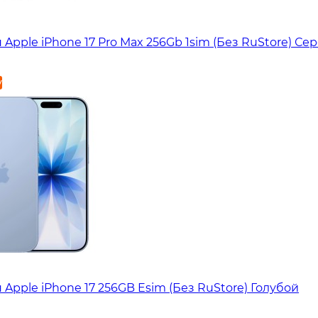
Apple iPhone 17 Pro Max 256Gb 1sim (Без RuStore) С
у
Apple iPhone 17 256GB Esim (Без RuStore) Голубой