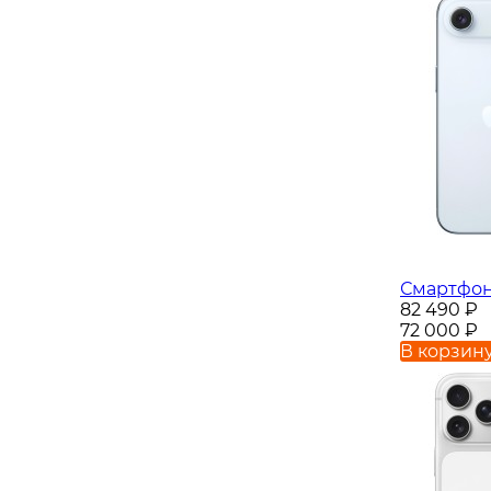
Смартфон 
82 490
₽
72 000
₽
В корзин