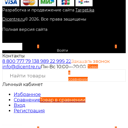
Разработка и продвижение сайта
Targetika
Dicentre.ru
©
2026
. Все права защищены
Полная версия сайта
0
0
Войти
Контакты
Избранное
8 800 777 79 13
8 989 22 999 22
Заказать звонок
info@dicentre.ru
Пн-Вс 10:00—20:00
Сравнение
Товар
в
сравнении
Личный кабинет
Вход
Регистрация
Избранное
Сравнение
Товар в сравнении
Вход
Регистрация