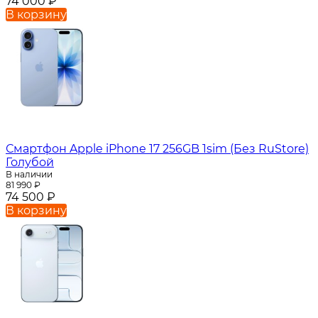
74 000
₽
В корзину
Смартфон Apple iPhone 17 256GB 1sim (Без RuStore)
Голубой
В наличии
81 990
₽
74 500
₽
В корзину