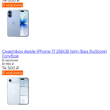
74 000
₽
В корзину
Смартфон Apple iPhone 17 256GB 1sim (Без RuStore)
Голубой
В наличии
81 990
₽
74 500
₽
В корзину