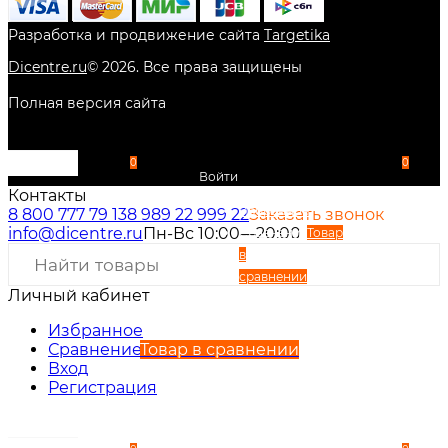
Разработка и продвижение сайта
Targetika
Dicentre.ru
©
2026
. Все права защищены
Полная версия сайта
0
0
Войти
Контакты
Избранное
8 800 777 79 13
8 989 22 999 22
Заказать звонок
info@dicentre.ru
Пн-Вс 10:00—20:00
Сравнение
Товар
в
сравнении
Личный кабинет
Вход
Регистрация
Избранное
Сравнение
Товар в сравнении
Вход
Регистрация